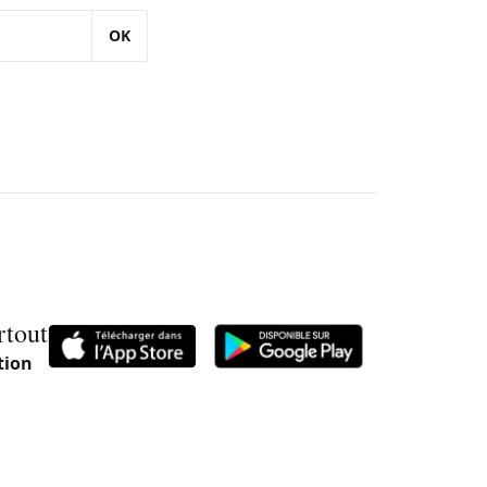
OK
rtout
tion