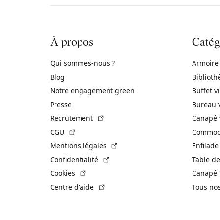
À propos
Catég
Qui sommes-nous ?
Armoire
Blog
Biblioth
Notre engagement green
Buffet v
Presse
Bureau 
(Lien externe)
Recrutement
Canapé 
(Lien externe)
CGU
Commode
(Lien externe)
Mentions légales
Enfilade
(Lien externe)
Confidentialité
Table de
(Lien externe)
Cookies
Canapé 
(Lien externe)
Centre d'aide
Tous no