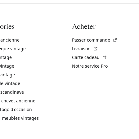
ories
Acheter
(Lien exte
 ancienne
Passer commande
(Lien externe)
èque vintage
Livraison
(Lien externe)
intage
Carte cadeau
vintage
Notre service Pro
vintage
 vintage
 scandinave
 chevet ancienne
Togo d'occasion
s meubles vintages