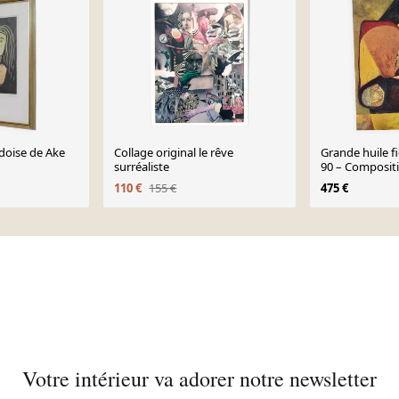
doise de Ake
Collage original le rêve
Grande huile f
surréaliste
90 – Compositi
Artiste fran
110 €
155 €
475 €
Votre intérieur va adorer notre newsletter