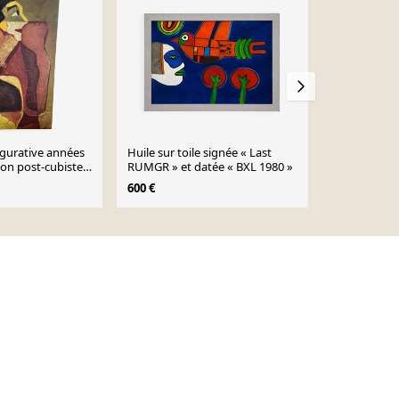
igurative années
Huile sur toile signée « Last
Jordi Aluma
on post-cubiste –
RUMGR » et datée « BXL 1980 »
et femme sur
600 €
629 €