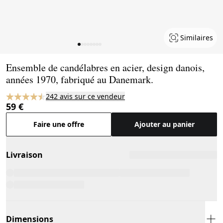
Similaires
Page 1 of 8
Ensemble de candélabres en acier, design danois,
années 1970, fabriqué au Danemark.
242 avis sur ce vendeur
59 €
Faire une offre
Ajouter au panier
Livraison
Dimensions