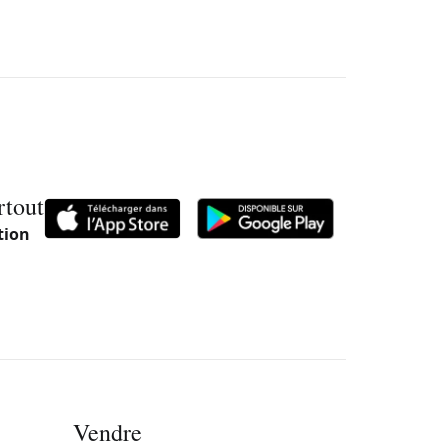
rtout
tion
Vendre