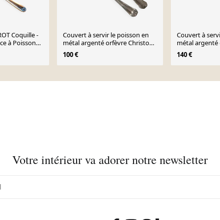
T Coquille -
Couvert à servir le poisson en
Couvert à servi
ice à Poisson
métal argenté orfèvre Christofle
métal argenté 
ch
Chevrons
Albi
100 €
140 €
Votre intérieur va adorer notre newsletter