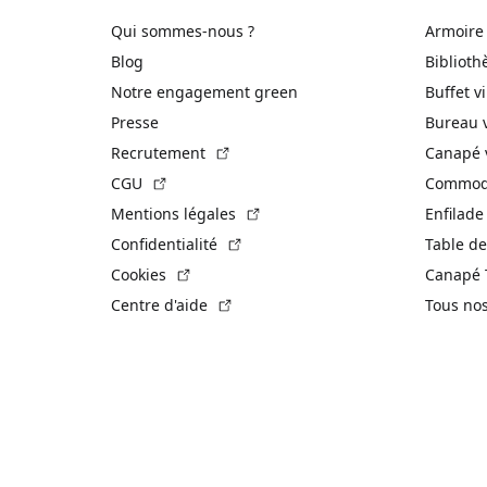
Qui sommes-nous ?
Armoire
Blog
Biblioth
Notre engagement green
Buffet v
Presse
Bureau 
(Lien externe)
Recrutement
Canapé 
(Lien externe)
CGU
Commode
(Lien externe)
Mentions légales
Enfilade
(Lien externe)
Confidentialité
Table de
(Lien externe)
Cookies
Canapé 
(Lien externe)
Centre d'aide
Tous no