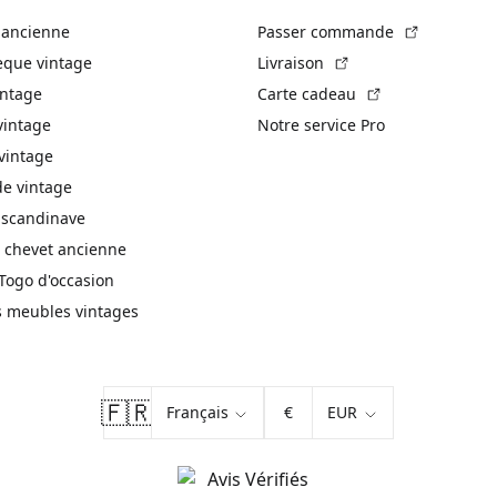
(Lien exte
 ancienne
Passer commande
(Lien externe)
èque vintage
Livraison
(Lien externe)
intage
Carte cadeau
vintage
Notre service Pro
vintage
 vintage
 scandinave
 chevet ancienne
Togo d'occasion
s meubles vintages
🇫🇷
€