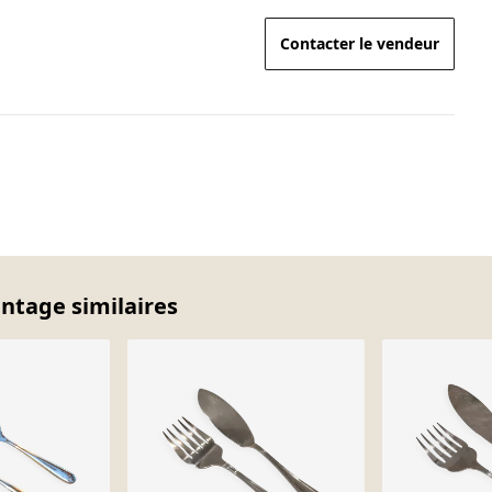
Contacter le vendeur
intage similaires