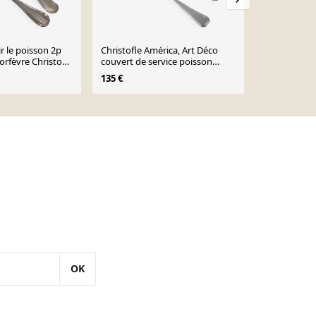
r le poisson 2p
Christofle América, Art Déco
Ercuis Louis 
orfèvre Christofle
couvert de service poisson
service, rag
métal argenté, 2 pièces.
métal argen
135 €
155 €
OK