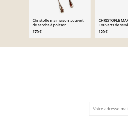
Christofle malmaison ,couvert
CHRISTOFLE MARO
de service à poisson
Couverts de serv
(Couteau + Four
170 €
120 €
Page 1 of 10