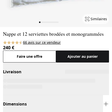
Similaires
Page 1 of 13
Nappe et 12 serviettes brodées et monogrammées
66 avis sur ce vendeur
240 €
Faire une offre
Ajouter au panier
Livraison
Dimensions