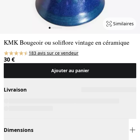
Similaires
Page 1 of 7
KMK Bougeoir ou soliflore vintage en céramique
183 avis sur ce vendeur
30 €
Ajouter au panier
Livraison
Dimensions