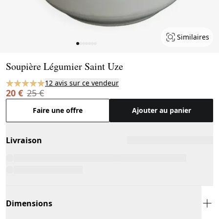
Similaires
Page 1 of 7
Soupière Légumier Saint Uze
12 avis sur ce vendeur
20 €
25 €
Faire une offre
Ajouter au panier
Livraison
Dimensions