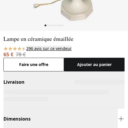
Page 1 of 11
Lampe en céramique émaillée
296 avis sur ce vendeur
65 €
78 €
Faire une offre
Ajouter au panier
Livraison
Dimensions