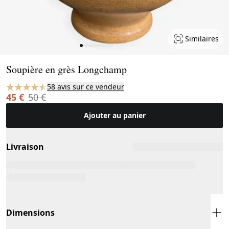
Similaires
Page 1 of 11
Soupière en grès Longchamp
58 avis sur ce vendeur
45 €
50 €
Ajouter au panier
Livraison
Dimensions