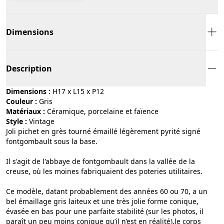
Dimensions
Description
Dimensions :
H17 x L15 x P12
Couleur :
gris
Matériaux :
céramique, porcelaine et faïence
Style :
vintage
Joli pichet en grès tourné émaillé légèrement pyrité signé
fontgombault sous la base.
Il s'agit de l'abbaye de fontgombault dans la vallée de la
creuse, où les moines fabriquaient des poteries utilitaires.
Ce modèle, datant probablement des années 60 ou 70, a un
bel émaillage gris laiteux et une très jolie forme conique,
évasée en bas pour une parfaite stabilité (sur les photos, il
paraît un peu moins conique qu’il n’est en réalité).le corps