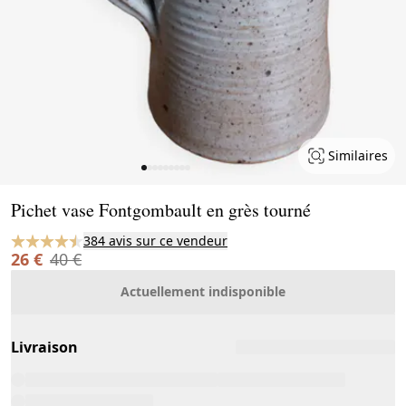
Similaires
Page 1 of 9
Pichet vase Fontgombault en grès tourné
384 avis sur ce vendeur
26 €
40 €
Actuellement indisponible
Livraison