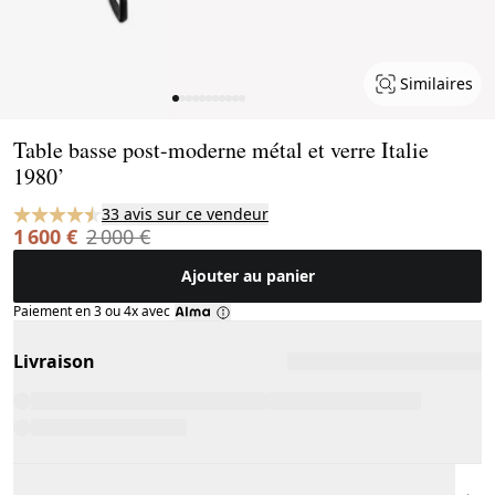
Similaires
Page 1 of 11
Table basse post-moderne métal et verre Italie
1980’
33 avis sur ce vendeur
1 600 €
2 000 €
Ajouter au panier
Paiement en 3 ou 4x avec
Livraison