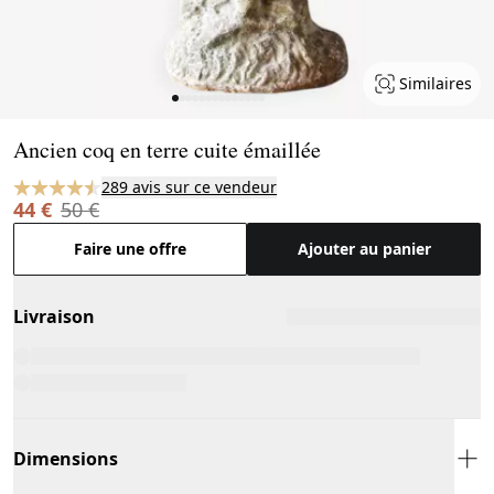
Similaires
Page 1 of 14
Ancien coq en terre cuite émaillée
289 avis sur ce vendeur
44 €
50 €
Faire une offre
Ajouter au panier
Livraison
Dimensions