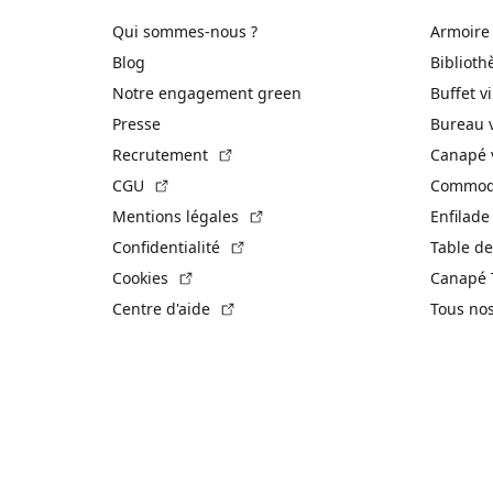
Qui sommes-nous ?
Armoire
Blog
Biblioth
Notre engagement green
Buffet v
Presse
Bureau 
(Lien externe)
Recrutement
Canapé 
(Lien externe)
CGU
Commode
(Lien externe)
Mentions légales
Enfilade
(Lien externe)
Confidentialité
Table de
(Lien externe)
Cookies
Canapé 
(Lien externe)
Centre d'aide
Tous no