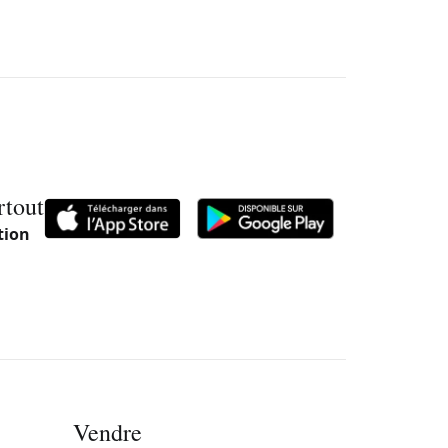
rtout
tion
Vendre