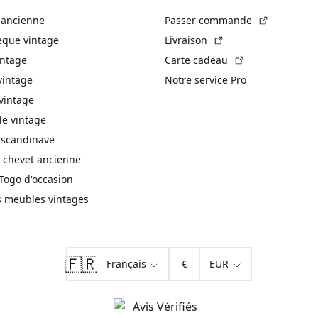
(Lien exte
 ancienne
Passer commande
(Lien externe)
èque vintage
Livraison
(Lien externe)
intage
Carte cadeau
vintage
Notre service Pro
vintage
 vintage
 scandinave
 chevet ancienne
Togo d'occasion
s meubles vintages
🇫🇷
€