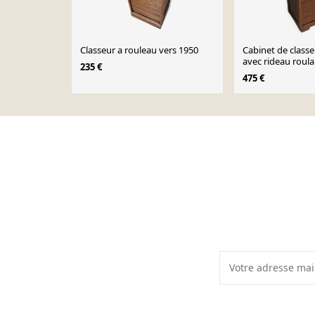
Classeur a rouleau vers 1950
Cabinet de class
avec rideau roul
235 €
475 €
Page 1 of 10