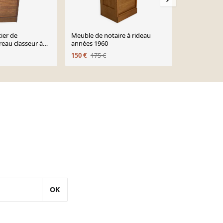
ier de
Meuble de notaire à rideau
Classeur à r
eau classeur à
années 1960
380 €
êne 1970
150 €
175 €
OK