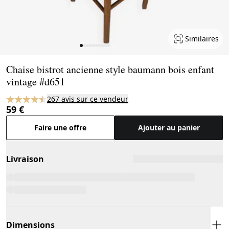
Similaires
Page 1 of 10
Chaise bistrot ancienne style baumann bois enfant
vintage #d651
267 avis sur ce vendeur
59 €
Faire une offre
Ajouter au panier
Livraison
Dimensions