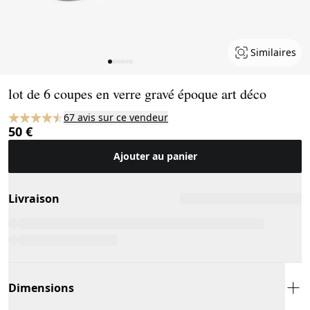
Similaires
Page 1 of 6
lot de 6 coupes en verre gravé époque art déco
67 avis sur ce vendeur
50 €
Ajouter au panier
Livraison
Dimensions