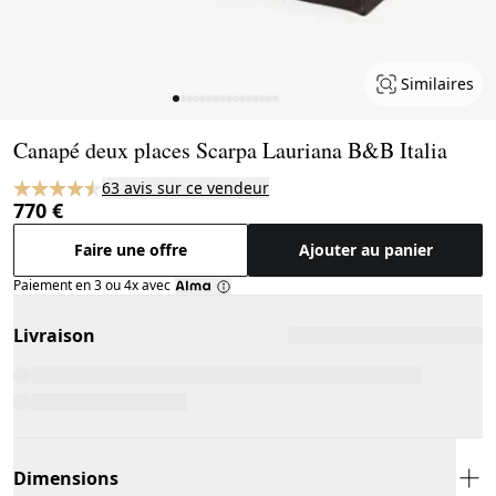
Similaires
Page 1 of 16
Canapé deux places Scarpa Lauriana B&B Italia
63 avis sur ce vendeur
770 €
Faire une offre
Ajouter au panier
Paiement en 3 ou 4x avec
Livraison
Dimensions