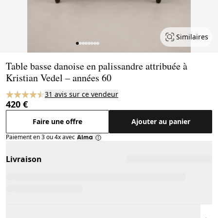
Similaires
Page 1 of 8
Table basse danoise en palissandre attribuée à
Kristian Vedel – années 60
31 avis sur ce vendeur
420 €
Faire une offre
Ajouter au panier
Paiement en 3 ou 4x avec
Livraison