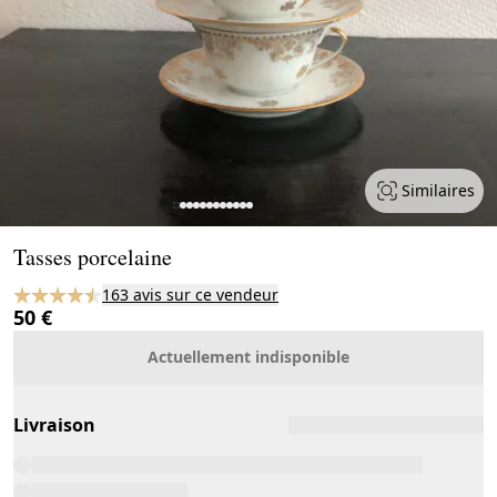
Similaires
Page 1 of 12
Tasses porcelaine
163 avis sur ce vendeur
50 €
Actuellement indisponible
Livraison