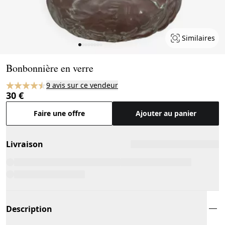
Similaires
Page 1 of 8
Bonbonnière en verre
9 avis sur ce vendeur
30 €
Faire une offre
Ajouter au panier
Livraison
Description