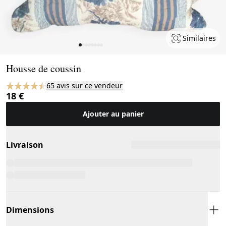
Similaires
Page 1 of 8
Housse de coussin
65 avis sur ce vendeur
18 €
Ajouter au panier
Livraison
Dimensions