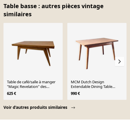
Table basse : autres pièces vintage
similaires
Table de café/salle à manger
MCM Dutch Design
"Magic Revelation" des
Extendable Dining Table
années 1950 par Albert Ducrot
attributed to Cor Alons for
625 €
990 €
Gouda Den Boer, 1950s
Page 1 of 10
Voir d’autres produits similaires