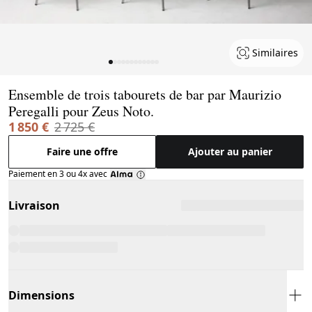
Similaires
Page 1 of 12
Ensemble de trois tabourets de bar par Maurizio
Peregalli pour Zeus Noto.
1 850 €
2 725 €
Faire une offre
Ajouter au panier
Paiement en 3 ou 4x avec
Livraison
Dimensions