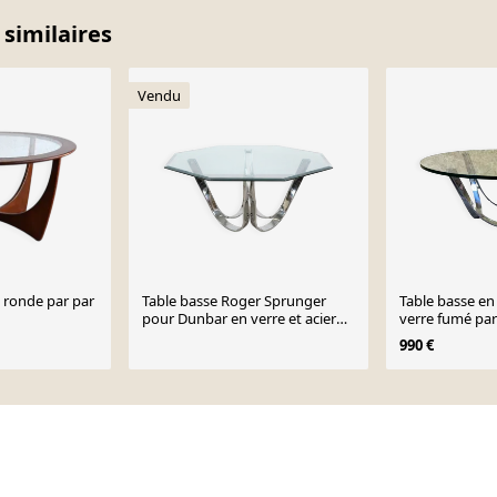
 similaires
Vendu
o ronde par par
Table basse Roger Sprunger
Table basse en
pour Dunbar en verre et acier
verre fumé pa
chromé, années 60
pour Bacher S
990 €