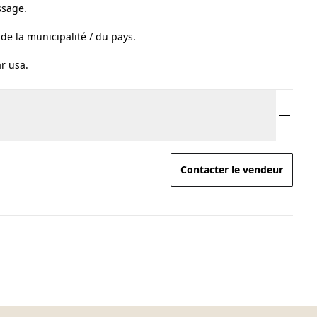
ssage.
 de la municipalité / du pays.
r usa.
Contacter le vendeur