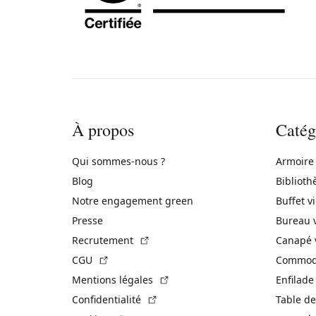
À propos
Catég
Qui sommes-nous ?
Armoire
Blog
Biblioth
Notre engagement green
Buffet v
Presse
Bureau 
(Lien externe)
Recrutement
Canapé 
(Lien externe)
CGU
Commode
(Lien externe)
Mentions légales
Enfilade
(Lien externe)
Confidentialité
Table de