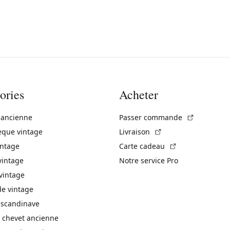
ories
Acheter
(Lien exte
 ancienne
Passer commande
(Lien externe)
èque vintage
Livraison
(Lien externe)
intage
Carte cadeau
vintage
Notre service Pro
vintage
 vintage
 scandinave
 chevet ancienne