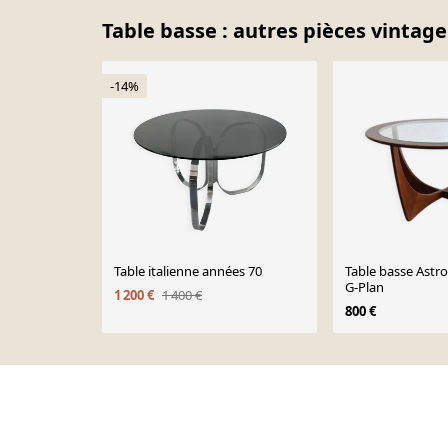
Table basse : autres pièces vintage
-14%
Table italienne années 70
Table basse Astr
G-Plan
1 200 €
1 400 €
800 €
Page 1 of 10