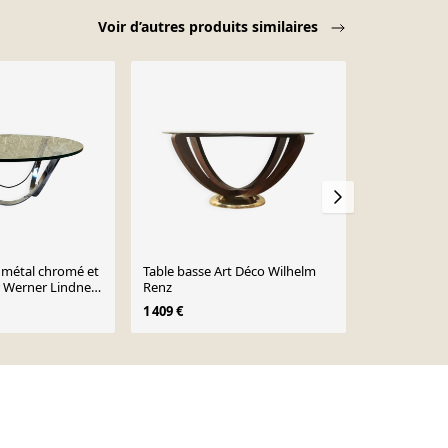
Voir d’autres produits similaires
 métal chromé et
Table basse Art Déco Wilhelm
Table à man
r Werner Lindner
Renz
Art Déco vin
pace Age
chêne et ba
1 409 €
396 €
Design