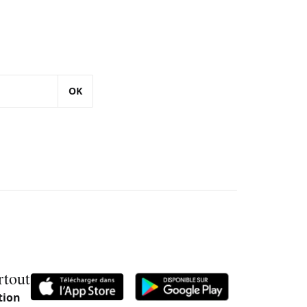
OK
rtout
tion