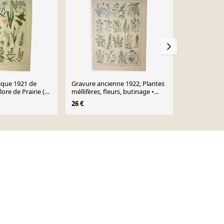
ique 1921 de
Gravure ancienne 1922, Plantes
Lithographie
ore de Prairie (2)
méllifères, fleurs, butinage •
prairies XXX
n
Lithographie, illustration
26 €
35 €
originale