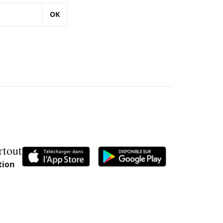
OK
rtout
tion