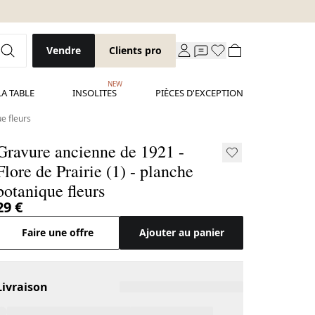
Vendre
Clients pro
NEW
LA TABLE
INSOLITES
PIÈCES D'EXCEPTION
e fleurs
Gravure ancienne de 1921 -
Flore de Prairie (1) - planche
botanique fleurs
29 €
Faire une offre
Ajouter au panier
Livraison