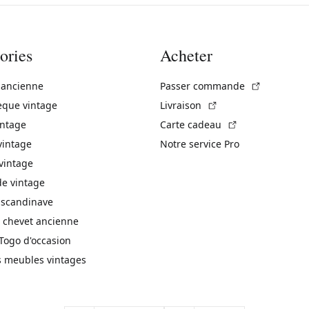
ories
Acheter
(Lien exte
 ancienne
Passer commande
(Lien externe)
èque vintage
Livraison
(Lien externe)
intage
Carte cadeau
vintage
Notre service Pro
vintage
 vintage
 scandinave
 chevet ancienne
Togo d'occasion
s meubles vintages