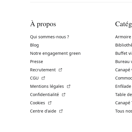
À propos
Catég
Qui sommes-nous ?
Armoire
Blog
Biblioth
Notre engagement green
Buffet v
Presse
Bureau 
(Lien externe)
Recrutement
Canapé 
(Lien externe)
CGU
Commode
(Lien externe)
Mentions légales
Enfilade
(Lien externe)
Confidentialité
Table de
(Lien externe)
Cookies
Canapé 
(Lien externe)
Centre d'aide
Tous no