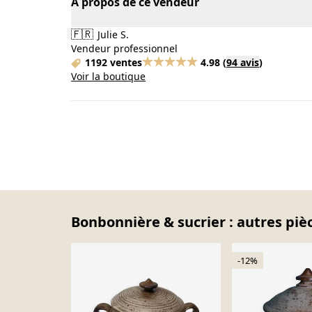
À propos de ce vendeur
🇫🇷
Julie S.
Vendeur professionnel
1192 ventes
4.98
(
94 avis
)
Voir la boutique
Bonbonnière & sucrier : autres piè
-12%