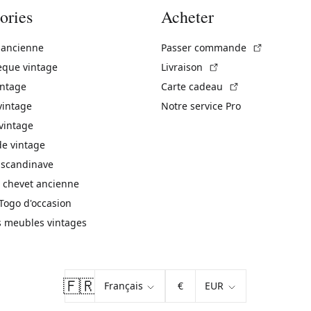
ories
Acheter
(Lien exte
 ancienne
Passer commande
(Lien externe)
èque vintage
Livraison
(Lien externe)
intage
Carte cadeau
vintage
Notre service Pro
vintage
 vintage
 scandinave
 chevet ancienne
Togo d'occasion
s meubles vintages
🇫🇷
€