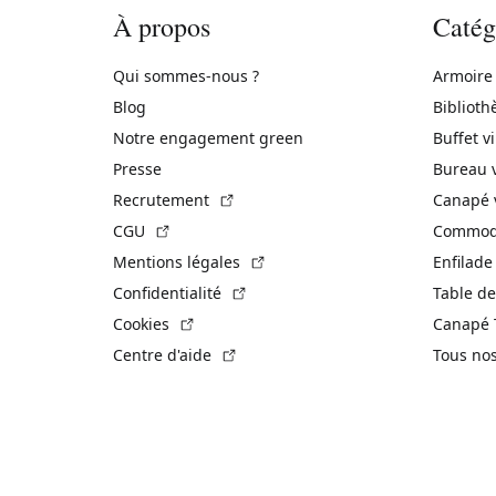
À propos
Catég
Qui sommes-nous ?
Armoire
Blog
Biblioth
Notre engagement green
Buffet v
Presse
Bureau 
(Lien externe)
Recrutement
Canapé 
(Lien externe)
CGU
Commode
(Lien externe)
Mentions légales
Enfilade
(Lien externe)
Confidentialité
Table de
(Lien externe)
Cookies
Canapé 
(Lien externe)
Centre d'aide
Tous no