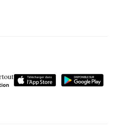
rtout
tion