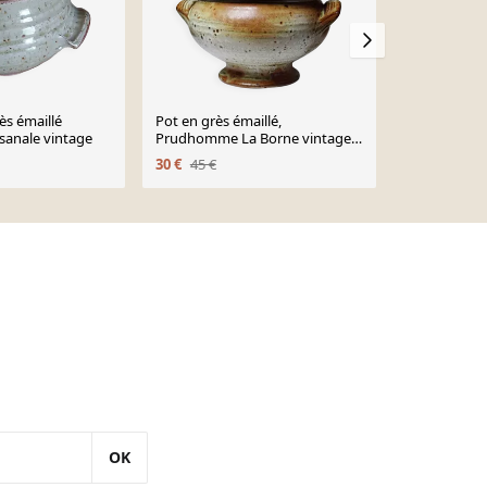
ès émaillé
Pot en grès émaillé,
Soupière en 
isanale vintage
Prudhomme La Borne vintage
65 €
années 60-70
30 €
45 €
OK