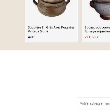
Soupière En Grès Avec Poignées
Sucrier, pot couv
Vintage Signé
Puisaye signé Jea
Prud’homme
49 €
22 €
25 €
Page 1 of 10