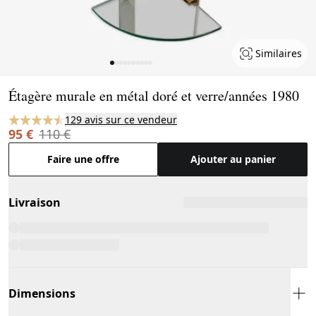
Similaires
Page 1 of 10
Étagère murale en métal doré et verre/années 1980
129 avis sur ce vendeur
95 €
110 €
Faire une offre
Ajouter au panier
Livraison
Dimensions