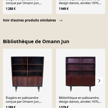
conçue par Omann Jun,
design danois, années 1970,
Danemark, années 1960.
fabriquée par Hundevad.
1 288 €
1 949 €
Après rénovation.
Page 1 of 10
Voir d’autres produits similaires
Bibliothèque de Omann Jun
Étagère en palissandre
Bibliothèque en palissandre,
conçue par Omann Jun,
design danois, années 1970,
Danemark, années 1960.
fabricant : Omann Jun
1 288 €
1 579 €