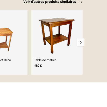
Voir d’autres produits similaires
Art Déco
Table de métier
Table d’appo
époque 195
180 €
71 €