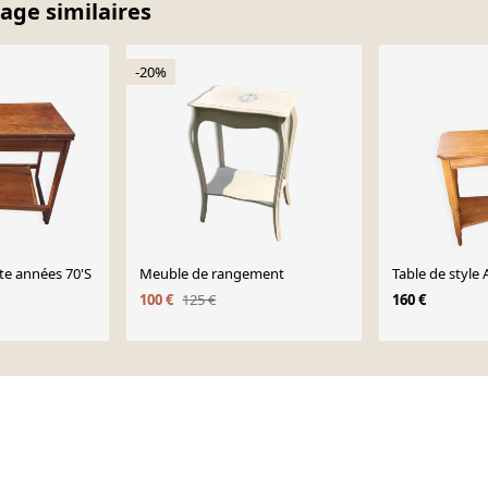
tage similaires
-20%
nte années 70'S
Meuble de rangement
Table de style 
100 €
125 €
160 €