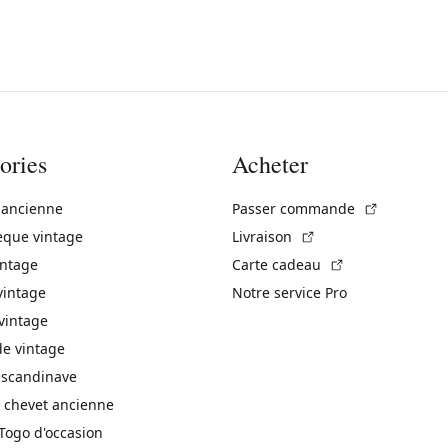
ories
Acheter
(Lien exte
 ancienne
Passer commande
(Lien externe)
èque vintage
Livraison
(Lien externe)
intage
Carte cadeau
vintage
Notre service Pro
vintage
 vintage
 scandinave
 chevet ancienne
Togo d'occasion