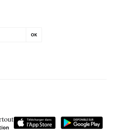
OK
rtout
tion