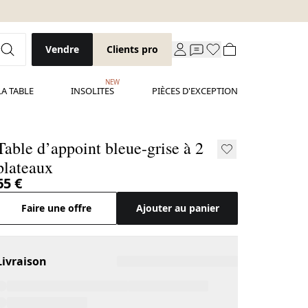
Vendre
Clients pro
NEW
LA TABLE
INSOLITES
PIÈCES D'EXCEPTION
Table d’appoint bleue-grise à 2
plateaux
65 €
Faire une offre
Ajouter au panier
Livraison