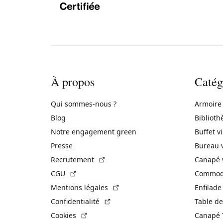
À propos
Catég
Qui sommes-nous ?
Armoire
Blog
Biblioth
Notre engagement green
Buffet v
Presse
Bureau 
(Lien externe)
Recrutement
Canapé 
(Lien externe)
CGU
Commode
(Lien externe)
Mentions légales
Enfilade
(Lien externe)
Confidentialité
Table de
(Lien externe)
Cookies
Canapé 