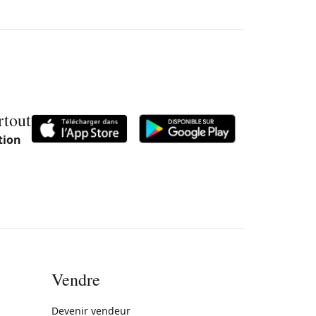
rtout
tion
Vendre
rne)
Devenir vendeur