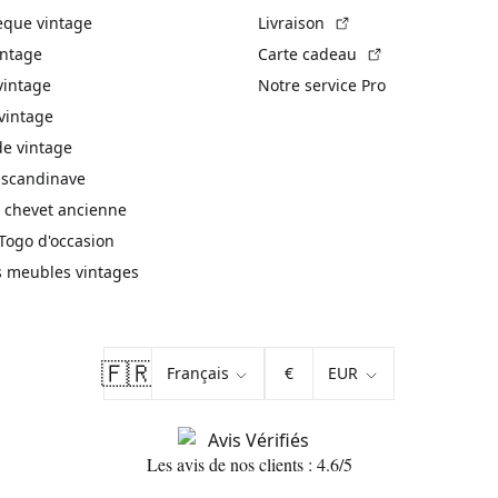
(Lien externe)
èque vintage
Livraison
(Lien externe)
intage
Carte cadeau
vintage
Notre service Pro
vintage
 vintage
 scandinave
 chevet ancienne
Togo d'occasion
s meubles vintages
🇫🇷
€
Les avis de nos clients : 4.6/5