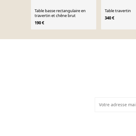
Table basse rectangulaire en
Table travertin
travertin et chêne brut
340 €
190 €
Page 1 of 10