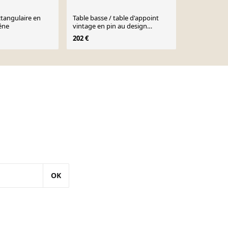
ctangulaire en
Table basse / table d'appoint
Table basse 
êne
vintage en pin au design
480 €
organique minimaliste
202 €
OK