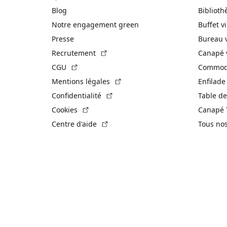
Blog
Biblioth
Notre engagement green
Buffet v
Presse
Bureau 
(Lien externe)
Recrutement
Canapé 
(Lien externe)
CGU
Commode
(Lien externe)
Mentions légales
Enfilade
(Lien externe)
Confidentialité
Table de
(Lien externe)
Cookies
Canapé 
(Lien externe)
Centre d'aide
Tous no