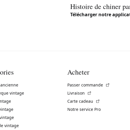
Histoire de chiner pa
Télécharger notre applica
ories
Acheter
(Lien exte
 ancienne
Passer commande
(Lien externe)
èque vintage
Livraison
(Lien externe)
intage
Carte cadeau
vintage
Notre service Pro
vintage
 vintage