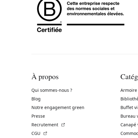
À propos
Catég
Qui sommes-nous ?
Armoire
Blog
Biblioth
Notre engagement green
Buffet v
Presse
Bureau 
(Lien externe)
Recrutement
Canapé 
(Lien externe)
CGU
Commode