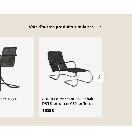
Voir d’autres produits similaires
ever, 1980s
Anton Lorenz cantilever chair
Fauteuil tub
D35 & ottoman C35 for Tecta
faux - Bas va
1 350 €
1 100 €