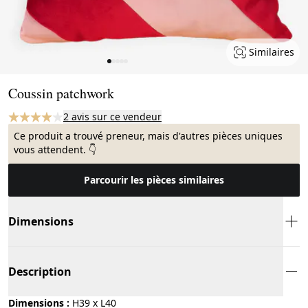
Similaires
Page 1 of 5
Coussin patchwork
2 avis sur ce vendeur
Ce produit a trouvé preneur, mais d'autres pièces uniques
vous attendent. 👇
Parcourir les pièces similaires
Dimensions
Description
Dimensions :
H39 x L40