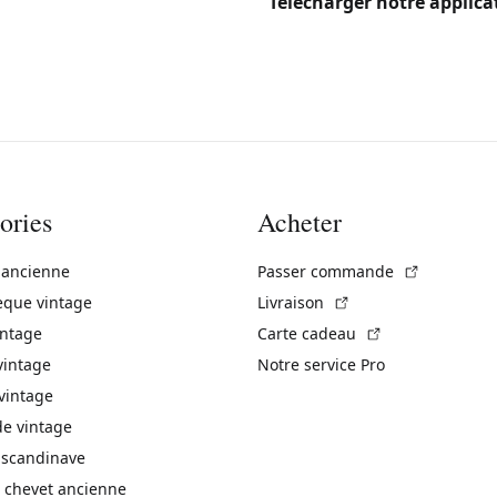
Télécharger notre applica
ories
Acheter
(Lien exte
 ancienne
Passer commande
(Lien externe)
èque vintage
Livraison
(Lien externe)
intage
Carte cadeau
vintage
Notre service Pro
vintage
 vintage
 scandinave
 chevet ancienne