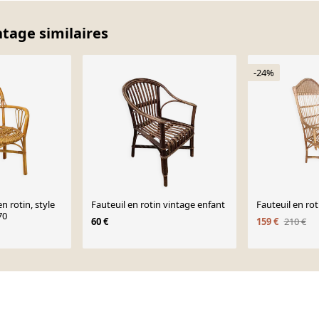
ntage similaires
-24%
n rotin, style
Fauteuil en rotin vintage enfant
Fauteuil en rot
70
60 €
159 €
210 €