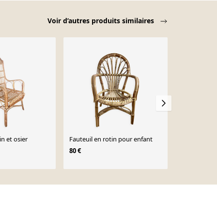
Voir d’autres produits similaires
in et osier
Fauteuil en rotin pour enfant
Fauteuil enf
80 €
85 €