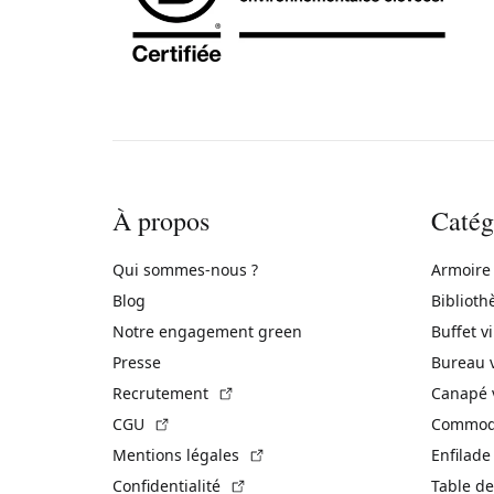
À propos
Catég
Qui sommes-nous ?
Armoire
Blog
Biblioth
Notre engagement green
Buffet v
Presse
Bureau 
(Lien externe)
Recrutement
Canapé 
(Lien externe)
CGU
Commode
(Lien externe)
Mentions légales
Enfilade
(Lien externe)
Confidentialité
Table de