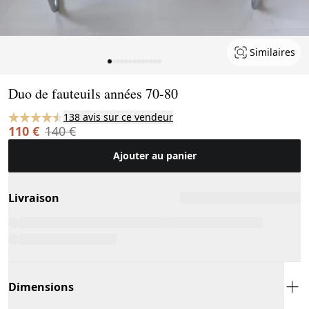
Similaires
Page 1 of 13
Duo de fauteuils années 70-80
138 avis sur ce vendeur
110 €
140 €
Ajouter au panier
Livraison
Dimensions