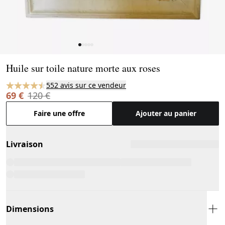
Page 1 of 5
Huile sur toile nature morte aux roses
552 avis sur ce vendeur
69 €
120 €
Faire une offre
Ajouter au panier
Livraison
Dimensions