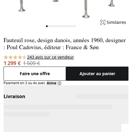
Similaires
Page 1 of 17
Fauteuil rose, design danois, années 1960, designer
: Poul Cadovius, éditeur : France & Søn
243 avis sur ce vendeur
1 299 €
1 509 €
Faire une offre
Ajouter au panier
Paiement en 3 ou 4x avec
Livraison