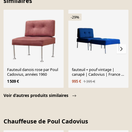
similaires
-29%
Fauteuil danois rose par Poul
fauteuil + pouf vintage |
Cadovius, années 1960
canapé | Cadovius | France &
Son
1 509 €
995 €
1 395 €
Page 1 of 10
Voir d’autres produits similaires
Chauffeuse de Poul Cadovius