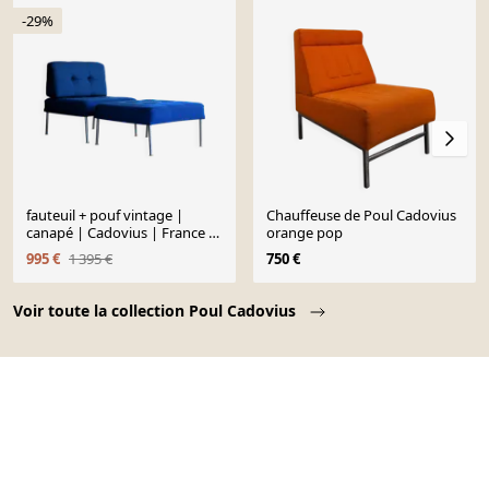
-29%
fauteuil + pouf vintage |
Chauffeuse de Poul Cadovius
canapé | Cadovius | France &
orange pop
Son
995 €
1 395 €
750 €
Page 1 of 10
Voir toute la collection Poul Cadovius