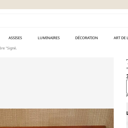
ASSISES
LUMINAIRES
DÉCORATION
ART DE 
ère "Signé.
Ta
P