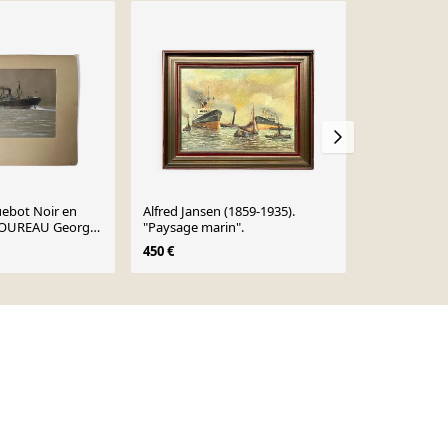
-13%
uebot Noir en
Alfred Jansen (1859-1935).
Huile sur to
BOUREAU Georges
"Paysage marin".
bretonne A.
k (1879
450 €
400 €
460 €