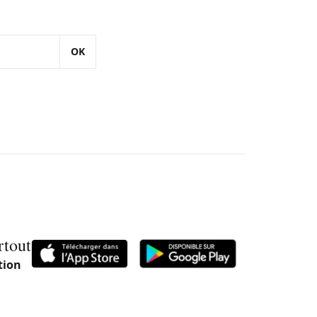
OK
rtout
tion