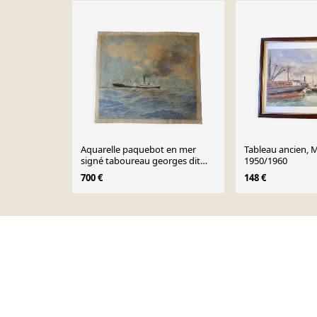
Aquarelle paquebot en mer
Tableau ancien, 
signé taboureau georges dit
1950/1960
sandy-hook (1879-1960
700 €
148 €
Page 1 of 10