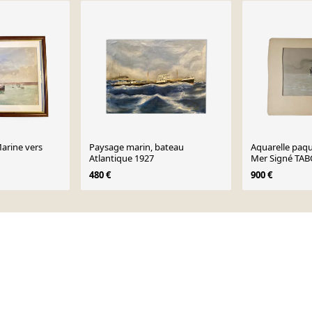
Marine vers
Paysage marin, bateau
Aquarelle paq
Atlantique 1927
Mer Signé TA
dit Sandy-Hoo
480 €
900 €