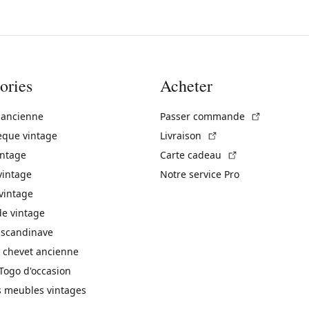
ories
Acheter
(Lien exte
 ancienne
Passer commande
(Lien externe)
èque vintage
Livraison
(Lien externe)
intage
Carte cadeau
vintage
Notre service Pro
vintage
 vintage
 scandinave
 chevet ancienne
Togo d'occasion
s meubles vintages