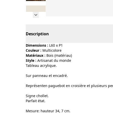
Page 1 of 8
Description
Dimensions :
L60 x P1
Couleur :
multicolore
Matériaux :
bois (matériau)
Style :
artisanat du monde
Tableau acrylique.
Sur panneau et encadré.
Représenten paguebot en croisière et plusieurs p
Signe chollet.
Parfait état.
Mesure: hauteur 34, 7 cm.