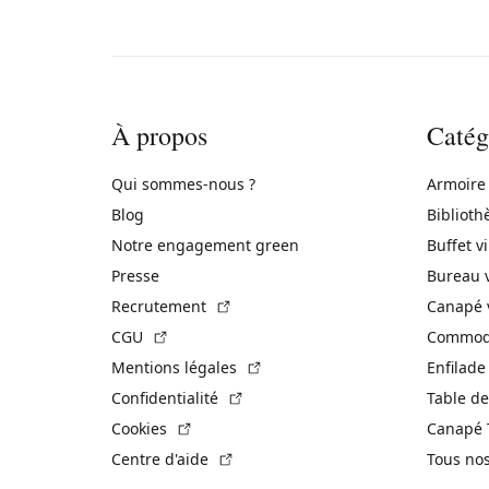
À propos
Catég
Qui sommes-nous ?
Armoire
Blog
Biblioth
Notre engagement green
Buffet v
Presse
Bureau 
(Lien externe)
Recrutement
Canapé 
(Lien externe)
CGU
Commode
(Lien externe)
Mentions légales
Enfilade
(Lien externe)
Confidentialité
Table de
(Lien externe)
Cookies
Canapé 
(Lien externe)
Centre d'aide
Tous no