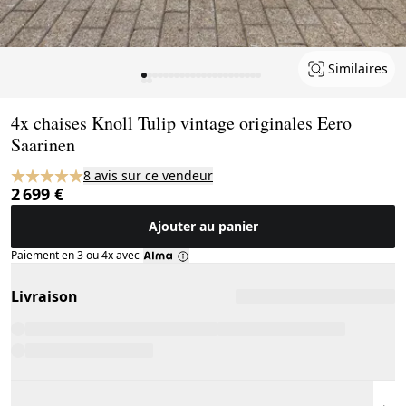
Similaires
Page 1 of 24
4x chaises Knoll Tulip vintage originales Eero
Saarinen
8 avis sur ce vendeur
2 699 €
Ajouter au panier
Paiement en 3 ou 4x avec
Livraison