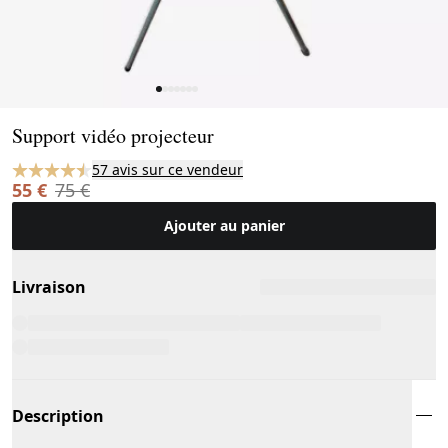
Page 1 of 7
Support vidéo projecteur
57 avis sur ce vendeur
55 €
75 €
Ajouter au panier
Livraison
Description