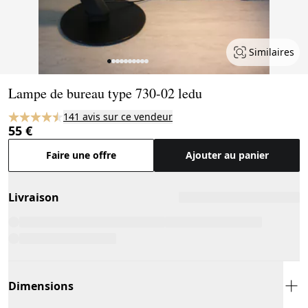
Similaires
Page 1 of 10
Lampe de bureau type 730-02 ledu
141 avis sur ce vendeur
55 €
Faire une offre
Ajouter au panier
Livraison
Dimensions