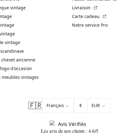
(Lien externe)
èque vintage
Livraison
(Lien externe)
intage
Carte cadeau
vintage
Notre service Pro
vintage
 vintage
 scandinave
 chevet ancienne
Togo d'occasion
s meubles vintages
🇫🇷
€
Les avis de nos clients : 4.6/5