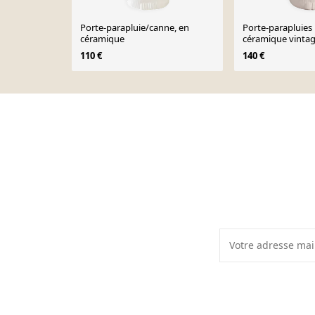
Porte-parapluie/canne, en
Porte-parapluies
céramique
céramique vinta
110 €
140 €
Page 1 of 10