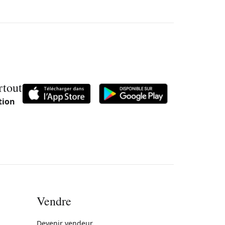
rtout
tion
Vendre
rne)
Devenir vendeur