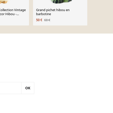
Collection Vintage
Grand pichet hibou en
Pichet en ba
cor Hibou -
barbotine
70 €
80 €
50 €
68 €
OK