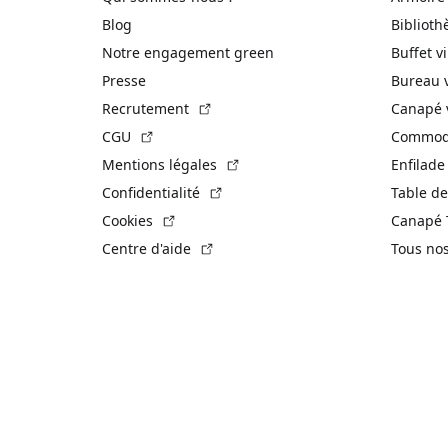
Blog
Biblioth
Notre engagement green
Buffet v
Presse
Bureau 
(Lien externe)
Recrutement
Canapé 
(Lien externe)
CGU
Commode
(Lien externe)
Mentions légales
Enfilade
(Lien externe)
Confidentialité
Table de
(Lien externe)
Cookies
Canapé 
(Lien externe)
Centre d'aide
Tous no