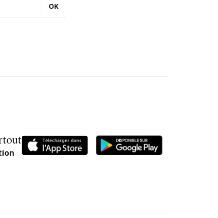
OK
rtout
tion