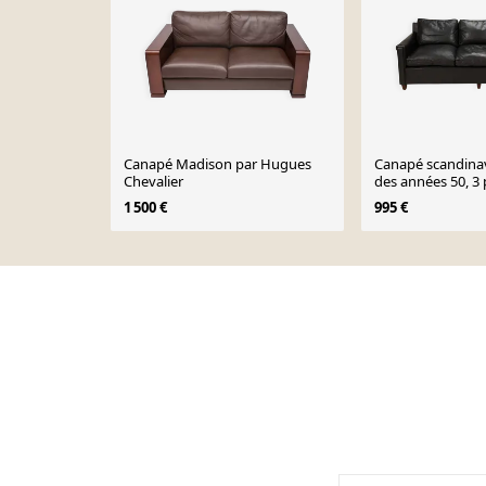
Canapé Madison par Hugues
Canapé scandinav
Chevalier
des années 50, 3 
1 500 €
995 €
Page 1 of 10