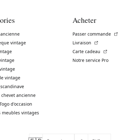
ories
Acheter
(Lien exte
 ancienne
Passer commande
(Lien externe)
èque vintage
Livraison
(Lien externe)
intage
Carte cadeau
vintage
Notre service Pro
vintage
 vintage
 scandinave
 chevet ancienne
Togo d'occasion
s meubles vintages