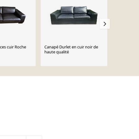
ces cuir Roche
Canapé Durlet en cuir noir de
Canapé Natuz
haute qualité
550 €
650 €