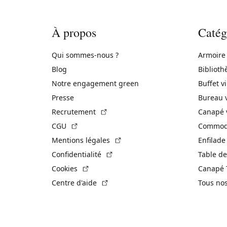
À propos
Catég
Qui sommes-nous ?
Armoire
Blog
Biblioth
Notre engagement green
Buffet v
Presse
Bureau 
(Lien externe)
Recrutement
Canapé 
(Lien externe)
CGU
Commode
(Lien externe)
Mentions légales
Enfilade
(Lien externe)
Confidentialité
Table de
(Lien externe)
Cookies
Canapé 
(Lien externe)
Centre d'aide
Tous no