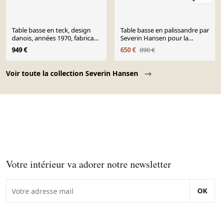
Table basse en teck, design
Table basse en palissandre par
danois, années 1970, fabricant
Severin Hansen pour la
: Severin Hansen
menuiserie de meubles
949 €
650 €
890 €
Haslev, années 1960
Page 1 of 10
Voir toute la collection Severin Hansen
Votre intérieur va adorer notre newsletter
OK