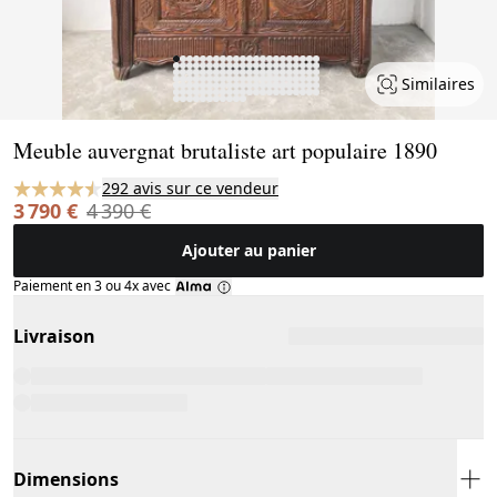
Similaires
Page 1 of 143
Meuble auvergnat brutaliste art populaire 1890
292 avis sur ce vendeur
3 790 €
4 390 €
Ajouter au panier
Paiement en 3 ou 4x avec
Livraison
Dimensions