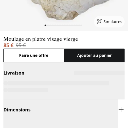
Similaires
Page 1 of 22
Moulage en platre visage vierge
85 €
95 €
Faire une offre
Ajouter au panier
Livraison
Dimensions