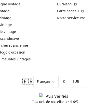
(Lien externe)
èque vintage
Livraison
(Lien externe)
intage
Carte cadeau
vintage
Notre service Pro
vintage
 vintage
 scandinave
 chevet ancienne
Togo d'occasion
s meubles vintages
🇫🇷
€
Les avis de nos clients : 4.6/5