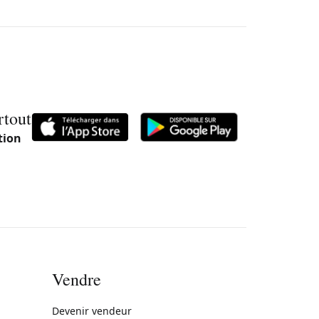
rtout
tion
Vendre
rne)
Devenir vendeur