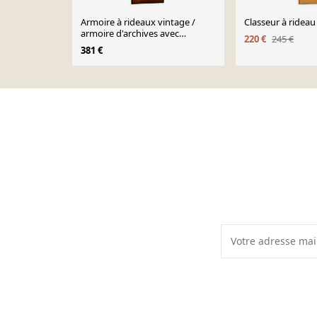
Armoire à rideaux vintage /
Classeur à ridea
armoire d'archives avec
220 €
245 €
supports pour dossiers
381 €
Page 1 of 10