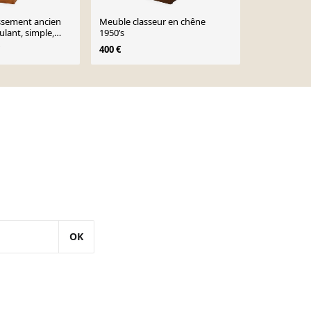
ssement ancien
Meuble classeur en chêne
Cabinet de 
ulant, simple,
1950’s
avec rideau 
 France, années
400 €
495 €
OK