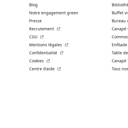
Blog
Biblioth
Notre engagement green
Buffet v
Presse
Bureau 
(Lien externe)
Recrutement
Canapé 
(Lien externe)
CGU
Commode
(Lien externe)
Mentions légales
Enfilade
(Lien externe)
Confidentialité
Table de
(Lien externe)
Cookies
Canapé 
(Lien externe)
Centre d'aide
Tous no