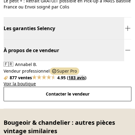
Le petit + : Retrait GRATUIT possible en Pick-up à PARIS Bastille
France ou Envoi soigné par Colis
Les garanties Selency
À propos de ce vendeur
🇫🇷
Annabel B.
Vendeur professionnel
Super Pro
877 ventes
4.95
(
183 avis
)
Voir la boutique
Contacter le vendeur
Bougeoir & chandelier : autres pièces
vintage similaires