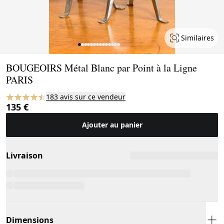
Similaires
Page 1 of 14
BOUGEOIRS Métal Blanc par Point à la Ligne
PARIS
183 avis sur ce vendeur
135 €
Ajouter au panier
Livraison
Dimensions