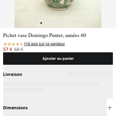
Page 1 of 11
Pichet vase Domingo Punter, années 60
116 avis sur ce vendeur
57 €
68 €
Ajouter au panier
Livraison
Dimensions