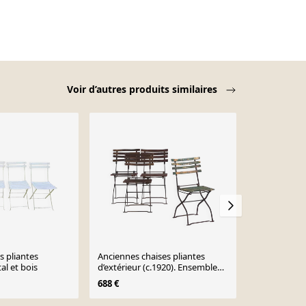
Voir d’autres produits similaires
s pliantes
Anciennes chaises pliantes
Ensemble de 
al et bois
d’extérieur (c.1920). Ensemble
pliantes
de 4 pièces #33
688 €
150 €