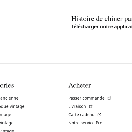
Histoire de chiner pa
Télécharger notre applica
ories
Acheter
(Lien exte
 ancienne
Passer commande
(Lien externe)
èque vintage
Livraison
(Lien externe)
intage
Carte cadeau
vintage
Notre service Pro
vintage