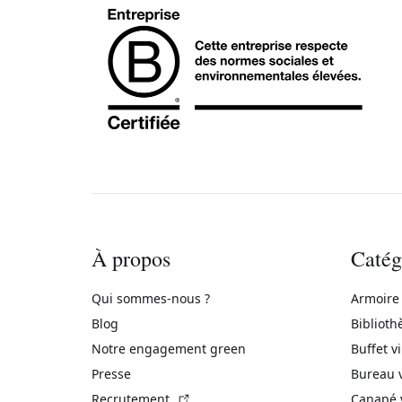
À propos
Catég
Qui sommes-nous ?
Armoire
Blog
Biblioth
Notre engagement green
Buffet v
Presse
Bureau 
(Lien externe)
Recrutement
Canapé 