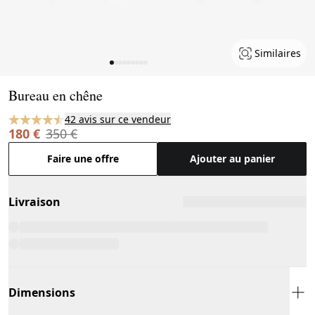
Similaires
Page 1 of 9
Bureau en chêne
42 avis sur ce vendeur
180 €
350 €
Faire une offre
Ajouter au panier
Livraison
Dimensions