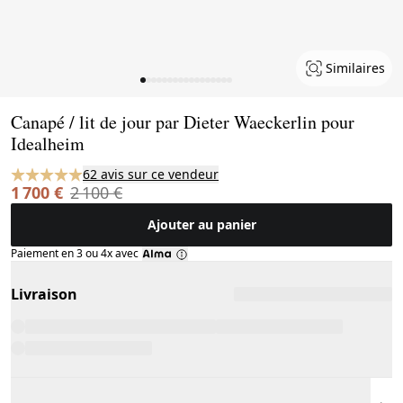
Similaires
Page 1 of 17
Canapé / lit de jour par Dieter Waeckerlin pour
Idealheim
62 avis sur ce vendeur
1 700 €
2 100 €
Ajouter au panier
Paiement en 3 ou 4x avec
Livraison