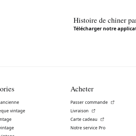
Histoire de chiner pa
Télécharger notre applica
ories
Acheter
(Lien exte
 ancienne
Passer commande
(Lien externe)
èque vintage
Livraison
(Lien externe)
intage
Carte cadeau
vintage
Notre service Pro